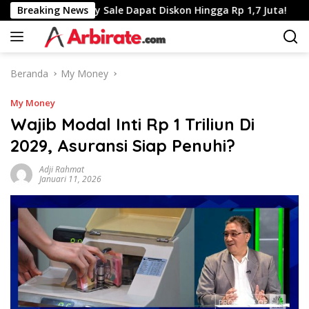
Langsung
nsmart Full Day Sale Dapat Diskon Hingga Rp 1,7 Juta!
Breaking News
T
ke
konten
Beranda
My Money
My Money
Wajib Modal Inti Rp 1 Triliun Di
2029, Asuransi Siap Penuhi?
Adji Rahmat
Januari 11, 2026