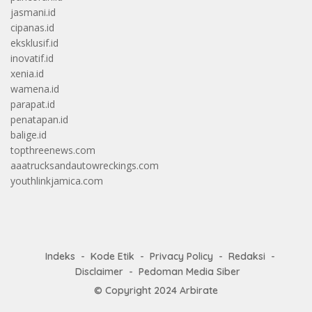
jasmani.id
cipanas.id
eksklusif.id
inovatif.id
xenia.id
wamena.id
parapat.id
penatapan.id
balige.id
topthreenews.com
aaatrucksandautowreckings.com
youthlinkjamica.com
Indeks
Kode Etik
Privacy Policy
Redaksi
Disclaimer
Pedoman Media Siber
© Copyright 2024
Arbirate