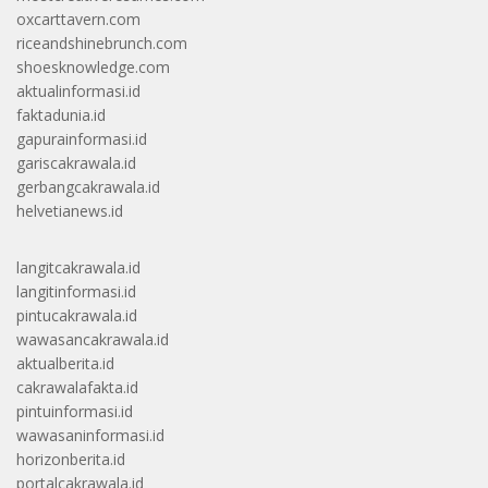
oxcarttavern.com
riceandshinebrunch.com
shoesknowledge.com
aktualinformasi.id
faktadunia.id
gapurainformasi.id
gariscakrawala.id
gerbangcakrawala.id
helvetianews.id
langitcakrawala.id
langitinformasi.id
pintucakrawala.id
wawasancakrawala.id
aktualberita.id
cakrawalafakta.id
pintuinformasi.id
wawasaninformasi.id
horizonberita.id
portalcakrawala.id