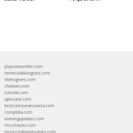
bandar besar starlight princess1000 bagi bonus
playoutworlder.com
temeculabluegrass.com
eldesigners.com
cheklani.com
totodal.com
apkcrave.com
bestcarinsurancewsa.com
complidia.com
eveningupdates.com
mcochacks.com
mostcreativeresumes.com