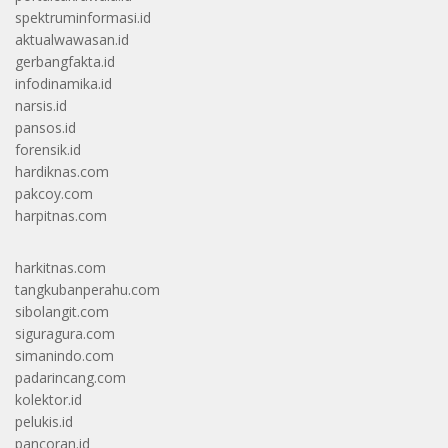
spektruminformasi.id
aktualwawasan.id
gerbangfakta.id
infodinamika.id
narsis.id
pansos.id
forensik.id
hardiknas.com
pakcoy.com
harpitnas.com
harkitnas.com
tangkubanperahu.com
sibolangit.com
siguragura.com
simanindo.com
padarincang.com
kolektor.id
pelukis.id
pancoran.id