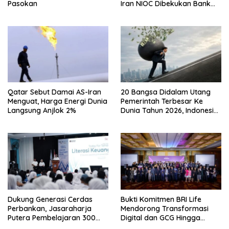
Pasokan
Iran NIOC Dibekukan Bank
Negeri
Qatar Sebut Damai AS-Iran
20 Bangsa Didalam Utang
Menguat, Harga Energi Dunia
Pemerintah Terbesar Ke
Langsung Anjlok 2%
Dunia Tahun 2026, Indonesia
Nomor Berapa?
Dukung Generasi Cerdas
Bukti Komitmen BRI Life
Perbankan, Jasaraharja
Mendorong Transformasi
Putera Pembelajaran 300
Digital dan GCG Hingga
Siswa Ke Makassar
Sepanjang 2026