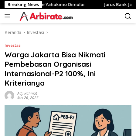
Langsung
 Merah Putih Ke Yahukimo Dimulai
Breaking News
Jurus Bank Jago Gen
ke
konten
Beranda
Investasi
Investasi
Warga Jakarta Bisa Nikmati
Pembebasan Organisasi
Internasional-P2 100%, Ini
Kriterianya
Adji Rahmat
Mei 26, 2026