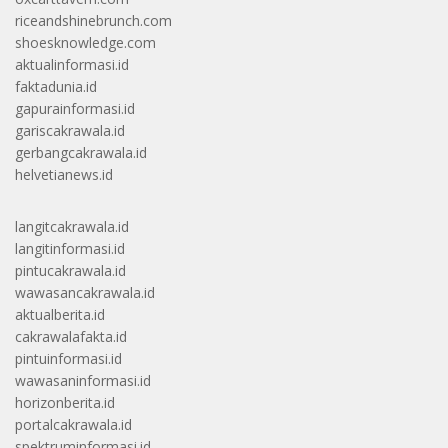
riceandshinebrunch.com
shoesknowledge.com
aktualinformasi.id
faktadunia.id
gapurainformasi.id
gariscakrawala.id
gerbangcakrawala.id
helvetianews.id
langitcakrawala.id
langitinformasi.id
pintucakrawala.id
wawasancakrawala.id
aktualberita.id
cakrawalafakta.id
pintuinformasi.id
wawasaninformasi.id
horizonberita.id
portalcakrawala.id
spektruminformasi.id