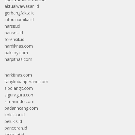
aktualwawasan.id
gerbangfakta.id
infodinamika.id
narsis.id
pansos.id
forensik.id
hardiknas.com
pakcoy.com
harpitnas.com
harkitnas.com
tangkubanperahu.com
sibolangit.com
siguragura.com
simanindo.com
padarincang.com
kolektor.id
pelukis.id
pancoran.id
jasmani.id