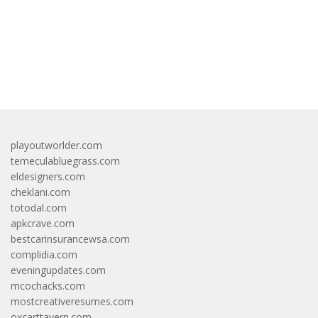
bandar besar starlight princess1000 bagi bonus
playoutworlder.com
temeculabluegrass.com
eldesigners.com
cheklani.com
totodal.com
apkcrave.com
bestcarinsurancewsa.com
complidia.com
eveningupdates.com
mcochacks.com
mostcreativeresumes.com
oxcarttavern.com