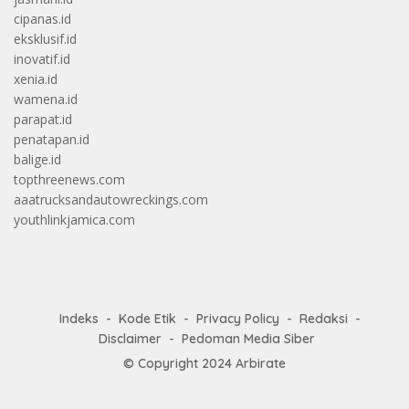
cipanas.id
eksklusif.id
inovatif.id
xenia.id
wamena.id
parapat.id
penatapan.id
balige.id
topthreenews.com
aaatrucksandautowreckings.com
youthlinkjamica.com
Indeks
Kode Etik
Privacy Policy
Redaksi
Disclaimer
Pedoman Media Siber
© Copyright 2024
Arbirate