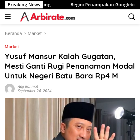
Langsung
a Tinggi Stunting
Breaking News
Begini Penampakan Googlebook Biki
ke
konten
Beranda
Market
Market
Yusuf Mansur Kalah Gugatan,
Mesti Ganti Rugi Penanaman Modal
Untuk Negeri Batu Bara Rp4 M
Adji Rahmat
September 24, 2024