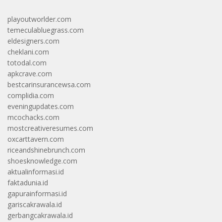
playoutworlder.com
temeculabluegrass.com
eldesigners.com
cheklani.com
totodal.com
apkcrave.com
bestcarinsurancewsa.com
complidia.com
eveningupdates.com
mcochacks.com
mostcreativeresumes.com
oxcarttavern.com
riceandshinebrunch.com
shoesknowledge.com
aktualinformasi.id
faktadunia.id
gapurainformasi.id
gariscakrawala.id
gerbangcakrawala.id