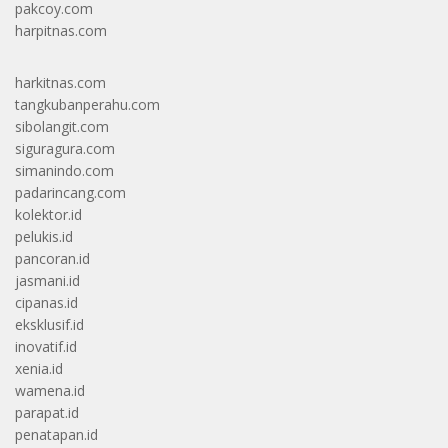
pakcoy.com
harpitnas.com
harkitnas.com
tangkubanperahu.com
sibolangit.com
siguragura.com
simanindo.com
padarincang.com
kolektor.id
pelukis.id
pancoran.id
jasmani.id
cipanas.id
eksklusif.id
inovatif.id
xenia.id
wamena.id
parapat.id
penatapan.id