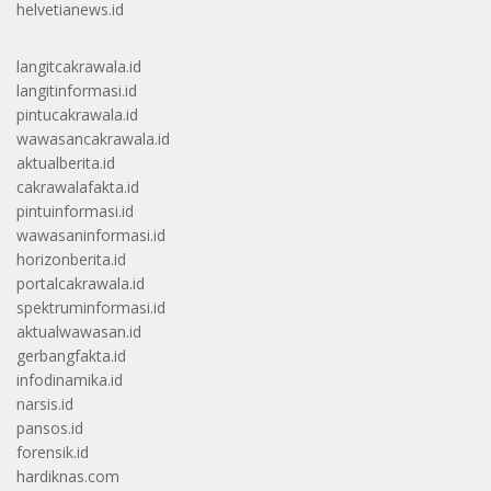
helvetianews.id
langitcakrawala.id
langitinformasi.id
pintucakrawala.id
wawasancakrawala.id
aktualberita.id
cakrawalafakta.id
pintuinformasi.id
wawasaninformasi.id
horizonberita.id
portalcakrawala.id
spektruminformasi.id
aktualwawasan.id
gerbangfakta.id
infodinamika.id
narsis.id
pansos.id
forensik.id
hardiknas.com