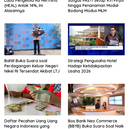
Laba Pengelola RS Hermina
Satgas PASTI Setop 951 Pinjol
(HEAL) Anlok 14%, Ini
hingga Penanaman Modal
Alasannya
Bodong Modus MLM
Bahlil Buka Suara soal
Strategi Pengusaha Hotel
Perdagangan Keluar Negeri
Hadapi Ketidakpastian
Nikel RI Tersendat Akibat LTJ
Usaha 2026
Daftar Pecahan Uang Uang
Bos Bank Neo Commerce
Negara Indonesia yang
(BBYB) Buka Suara Soal Naik