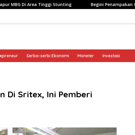
a Tinggi Stunting
Begini Penampakan Googlebook Biki
repreneur
Serba-serbi Ekonomi
Moneter
Investasi
band
 Di Sritex, Ini Pemberi