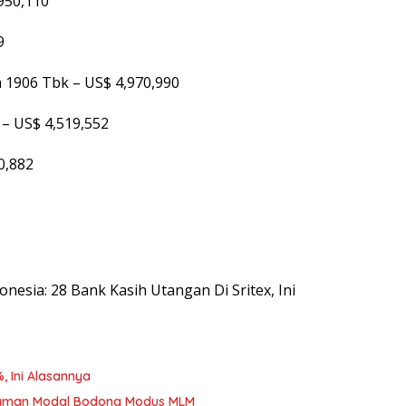
950,110
9
 1906 Tbk – US$ 4,970,990
– US$ 4,519,552
0,882
donesia: 28 Bank Kasih Utangan Di Sritex, Ini
, Ini Alasannya
nanaman Modal Bodong Modus MLM