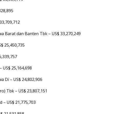
828,895
33,709,712
a Barat dan Banten Tbk – US$ 33,270,249
$ 25,450,735
5,339,757
– US$ 25,164,698
a Di – US$ 24,802,906
ro) Tbk – US$ 23,807,151
d – US$ 21,775,703
$ 21,531,858