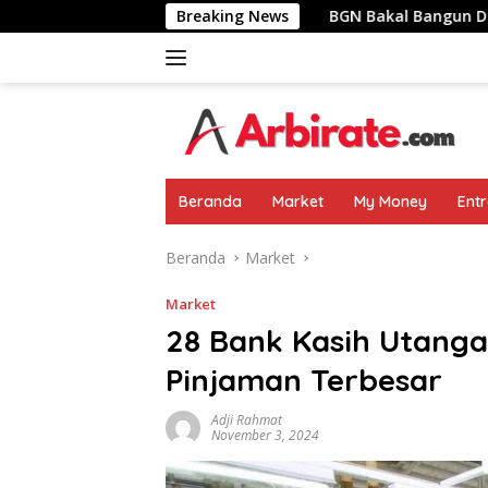
Langsung
u Pemimpin Negara
Breaking News
BGN Bakal Bangun Dapur MBG Di Are
ke
konten
Beranda
Market
My Money
Ent
Beranda
Market
Market
28 Bank Kasih Utangan
Pinjaman Terbesar
Adji Rahmat
November 3, 2024