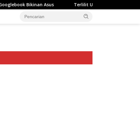
nan Asus
Terlilit Utang Rp303 Triliun, Rekening Perus
ar besar starlight princess1000 bagi bonus