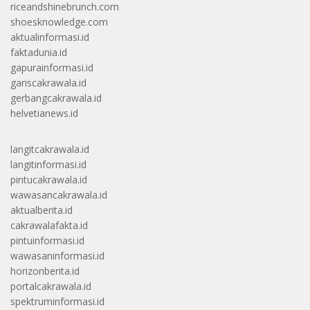
riceandshinebrunch.com
shoesknowledge.com
aktualinformasi.id
faktadunia.id
gapurainformasi.id
gariscakrawala.id
gerbangcakrawala.id
helvetianews.id
langitcakrawala.id
langitinformasi.id
pintucakrawala.id
wawasancakrawala.id
aktualberita.id
cakrawalafakta.id
pintuinformasi.id
wawasaninformasi.id
horizonberita.id
portalcakrawala.id
spektruminformasi.id