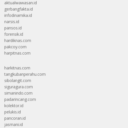
aktualwawasan.id
gerbangfakta.id
infodinamika.id
narsis.id
pansos.id
forensik.id
hardiknas.com
pakcoy.com
harpitnas.com
harkitnas.com
tangkubanperahu.com
sibolangit.com
siguragura.com
simanindo.com
padarincang.com
kolektor.id
pelukis.id
pancoran.id
jasmani.id