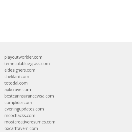
bandar besar starlight princess1000 bagi bonus
playoutworlder.com
temeculabluegrass.com
eldesigners.com
cheklani.com
totodal.com
apkcrave.com
bestcarinsurancewsa.com
complidia.com
eveningupdates.com
mcochacks.com
mostcreativeresumes.com
oxcarttavern.com