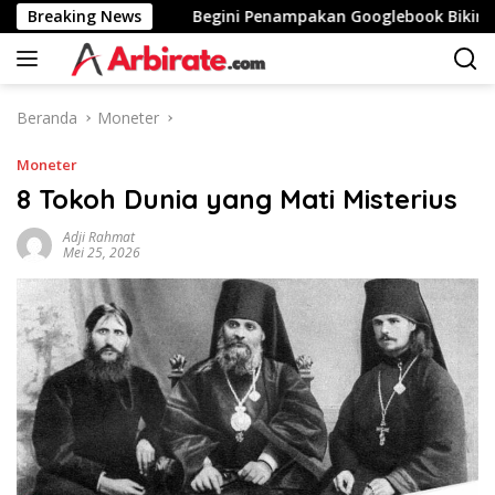
Langsung
ng
Breaking News
Begini Penampakan Googlebook Bikinan Asus
ke
konten
Beranda
Moneter
Moneter
8 Tokoh Dunia yang Mati Misterius
Adji Rahmat
Mei 25, 2026