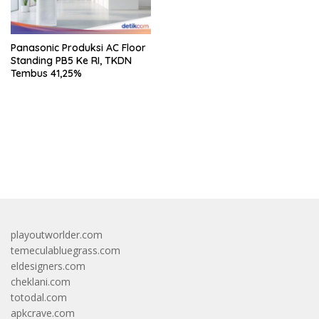
Fluktuasi Harga
Panasonic Produksi AC Floor
Standing PB5 Ke RI, TKDN
Tembus 41,25%
bandar besar starlight princess1000 bagi bonus
playoutworlder.com
temeculabluegrass.com
eldesigners.com
cheklani.com
totodal.com
apkcrave.com