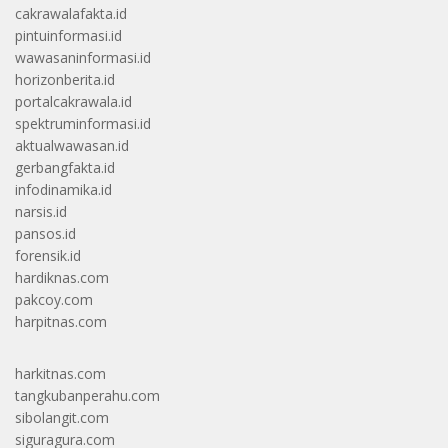
cakrawalafakta.id
pintuinformasi.id
wawasaninformasi.id
horizonberita.id
portalcakrawala.id
spektruminformasi.id
aktualwawasan.id
gerbangfakta.id
infodinamika.id
narsis.id
pansos.id
forensik.id
hardiknas.com
pakcoy.com
harpitnas.com
harkitnas.com
tangkubanperahu.com
sibolangit.com
siguragura.com