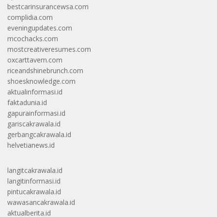
bestcarinsurancewsa.com
complidia.com
eveningupdates.com
mcochacks.com
mostcreativeresumes.com
oxcarttavern.com
riceandshinebrunch.com
shoesknowledge.com
aktualinformasi.id
faktadunia.id
gapurainformasi.id
gariscakrawala.id
gerbangcakrawala.id
helvetianews.id
langitcakrawala.id
langitinformasi.id
pintucakrawala.id
wawasancakrawala.id
aktualberita.id