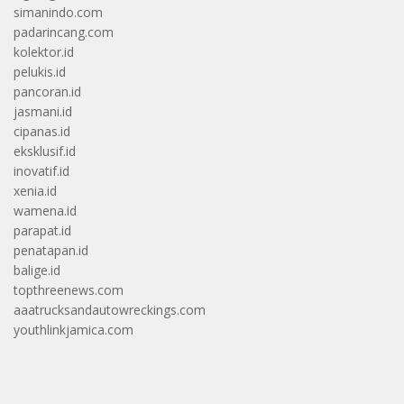
simanindo.com
padarincang.com
kolektor.id
pelukis.id
pancoran.id
jasmani.id
cipanas.id
eksklusif.id
inovatif.id
xenia.id
wamena.id
parapat.id
penatapan.id
balige.id
topthreenews.com
aaatrucksandautowreckings.com
youthlinkjamica.com