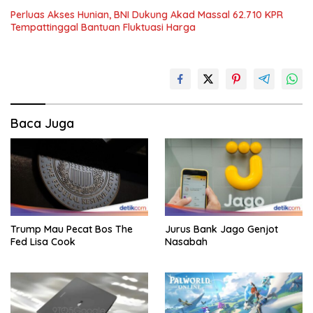
Perluas Akses Hunian, BNI Dukung Akad Massal 62.710 KPR
Tempattinggal Bantuan Fluktuasi Harga
Baca Juga
Trump Mau Pecat Bos The
Jurus Bank Jago Genjot
Fed Lisa Cook
Nasabah