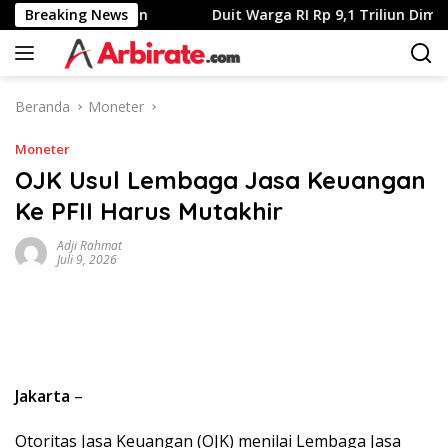
Langsung
anan Perbankan
Breaking News
Duit Warga RI Rp 9,1 Triliun Dimaling, 1
ke
konten
Beranda
Moneter
Moneter
OJK Usul Lembaga Jasa Keuangan
Ke PFII Harus Mutakhir
Adji Rahmat
Juli 9, 2026
Jakarta
–
Otoritas Jasa Keuangan (OJK) menilai Lembaga Jasa