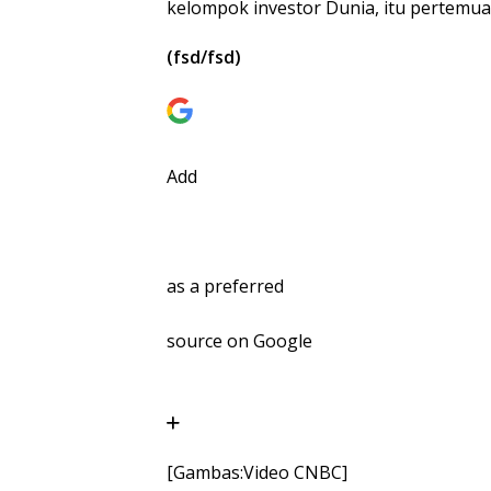
kelompok investor Dunia, itu pertemuan
(fsd/fsd)
Add
as a preferred
source on Google
[Gambas:Video CNBC]