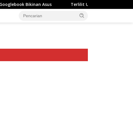
an Asus
Terlilit Utang Rp303 Triliun, Rekening Perusa
ar besar starlight princess1000 bagi bonus