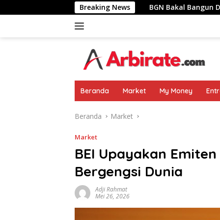
Langsung
 Pemimpin Negara
Breaking News
BGN Bakal Bangun Dapur MBG Di Area
ke
konten
Beranda
Market
My Money
Ent
Beranda
Market
Market
BEI Upayakan Emiten 
Bergengsi Dunia
Adji Rahmat
Mei 26, 2026