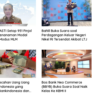
STI Setop 951 Pinjol
Bahlil Buka Suara soal
Penanaman Modal
Perdagangan Keluar Negeri
Modus MLM
Nikel RI Tersendat Akibat LTJ
Pecahan Uang Uang
Bos Bank Neo Commerce
ndonesia yang
(BBYB) Buka Suara Soal Naik
Bankindonesia dan
Kelas Ke KBMI II
ra Penukarannya