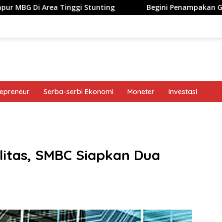
Tinggi Stunting
Begini Penampakan Googlebook Bikina
repreneur
Serba-serbi Ekonomi
Moneter
Investasi
band
ilitas, SMBC Siapkan Dua