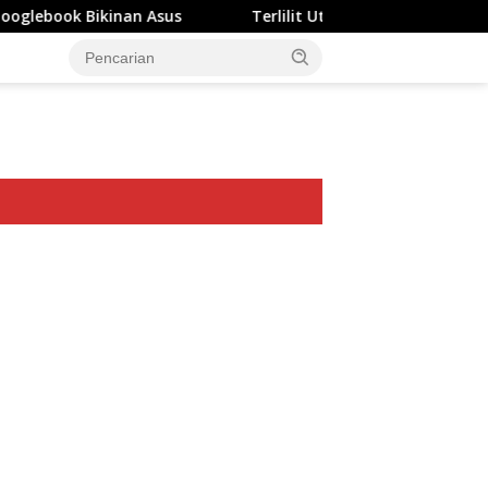
n Asus
Terlilit Utang Rp303 Triliun, Rekening Perusah
ar besar starlight princess1000 bagi bonus