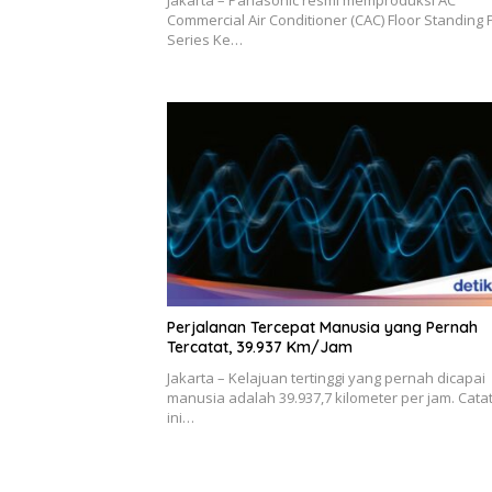
Jakarta – Panasonic resmi memproduksi AC
Commercial Air Conditioner (CAC) Floor Standing 
Series Ke…
Perjalanan Tercepat Manusia yang Pernah
Tercatat, 39.937 Km/Jam
Jakarta – Kelajuan tertinggi yang pernah dicapai
manusia adalah 39.937,7 kilometer per jam. Cata
ini…