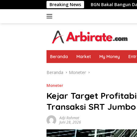
Langsung
Pemimpin Negara
Breaking News
BGN Bakal Bangun Dapur MBG Di Area 
ke
konten
Beranda
Market
My Money
Ent
Beranda
Moneter
Moneter
Kejar Target Profitab
Transaksi SRT Jumbo
Adji Rahmat
Juni 28, 2026