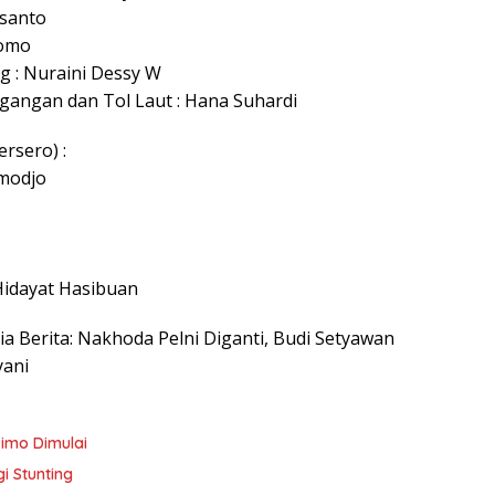
usanto
nomo
 : Nuraini Dessy W
gangan dan Tol Laut : Hana Suhardi
rsero) :
tmodjo
 Hidayat Hasibuan
sia Berita: Nakhoda Pelni Diganti, Budi Setyawan
yani
imo Dimulai
i Stunting