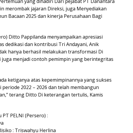
Pertemuan yang dihadiri Dari pejabat PT Danantara
n merombak jajaran Direksi, juga Menyediakan
hun Bacaan 2025 dan kinerja Perusahaan Bagi
ero) Ditto Pappilanda menyampaikan apresiasi
s dedikasi dan kontribusi Tri Andayani, Anik
idak hanya berhasil melakukan transformasi Di
 juga menjadi contoh pemimpin yang berintegritas
ada ketiganya atas kepemimpinannya yang sukses
i periode 2022 – 2026 dan telah membangun
,” terang Ditto Di keterangan tertulis, Kamis
u PT PELNI (Persero) :
ya
siko : Triswahyu Herlina