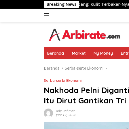
Langsung
 Korban Bom Atom Di Jepang: Kulit Terbakar-Nyaris Tewas
Breaking News
ke
konten
Beranda
Market
My Money
Ent
Beranda
Serba-serbi Ekonomi
Serba-serbi Ekonomi
Nakhoda Pelni Digant
Itu Dirut Gantikan Tr
Adji Rahmat
Juni 19, 2026