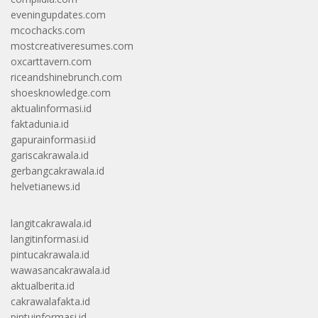
eveningupdates.com
mcochacks.com
mostcreativeresumes.com
oxcarttavern.com
riceandshinebrunch.com
shoesknowledge.com
aktualinformasi.id
faktadunia.id
gapurainformasi.id
gariscakrawala.id
gerbangcakrawala.id
helvetianews.id
langitcakrawala.id
langitinformasi.id
pintucakrawala.id
wawasancakrawala.id
aktualberita.id
cakrawalafakta.id
pintuinformasi.id