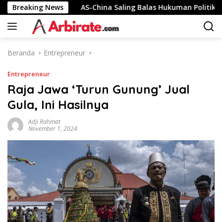
Langsung
nesia
Breaking News
AS-China Saling Balas Hukuman Politik Jelang P
ke
konten
Beranda
Entrepreneur
Entrepreneur
Raja Jawa ‘Turun Gunung’ Jual
Gula, Ini Hasilnya
Adji Rahmat
November 1, 2024