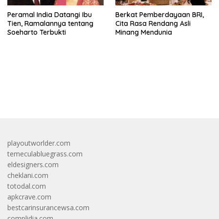
Peramal India Datangi Ibu
Berkat Pemberdayaan BRI,
Tien, Ramalannya tentang
Cita Rasa Rendang Asli
Soeharto Terbukti
Minang Mendunia
bandar besar starlight princess1000 bagi bonus
playoutworlder.com
temeculabluegrass.com
eldesigners.com
cheklani.com
totodal.com
apkcrave.com
bestcarinsurancewsa.com
complidia.com