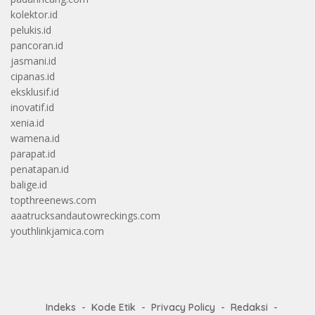
kolektor.id
pelukis.id
pancoran.id
jasmani.id
cipanas.id
eksklusif.id
inovatif.id
xenia.id
wamena.id
parapat.id
penatapan.id
balige.id
topthreenews.com
aaatrucksandautowreckings.com
youthlinkjamica.com
Indeks
Kode Etik
Privacy Policy
Redaksi