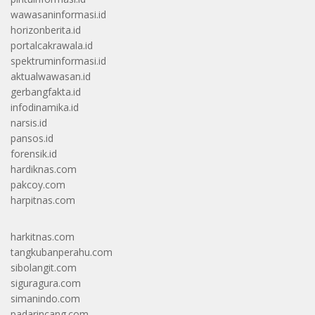
wawasaninformasi.id
horizonberita.id
portalcakrawala.id
spektruminformasi.id
aktualwawasan.id
gerbangfakta.id
infodinamika.id
narsis.id
pansos.id
forensik.id
hardiknas.com
pakcoy.com
harpitnas.com
harkitnas.com
tangkubanperahu.com
sibolangit.com
siguragura.com
simanindo.com
padarincang.com