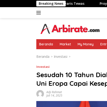
Langsung
Jepang: Kulit Terbakar-Nyaris Tewas
Breaking News
Proyek Koperasi D
ke
konten
Beranda
Market
My Money
Ent
Beranda
Investasi
Investasi
Sesudah 10 Tahun Dia
Uni Eropa Capai Kes
Adji Rahmat
Juli 14, 2025