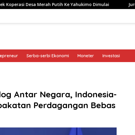
esa Merah Putih Ke Yahukimo Dimulai
Jurus Bank Jago
repreneur
Serba-serbi Ekonomi
Moneter
Investasi
band
log Antar Negara, Indonesia-
epakatan Perdagangan Bebas