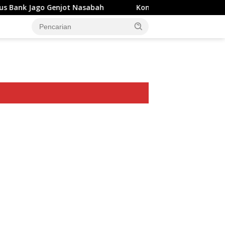
 Genjot Nasabah
Komut Pertamina Tegaskan Tak Boleh
ar besar starlight princess1000 bagi bonus