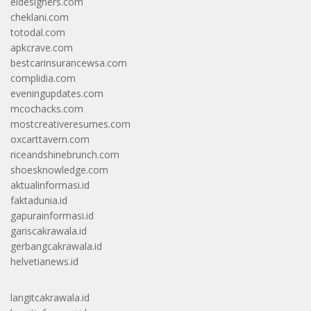
eldesigners.com
cheklani.com
totodal.com
apkcrave.com
bestcarinsurancewsa.com
complidia.com
eveningupdates.com
mcochacks.com
mostcreativeresumes.com
oxcarttavern.com
riceandshinebrunch.com
shoesknowledge.com
aktualinformasi.id
faktadunia.id
gapurainformasi.id
gariscakrawala.id
gerbangcakrawala.id
helvetianews.id
langitcakrawala.id