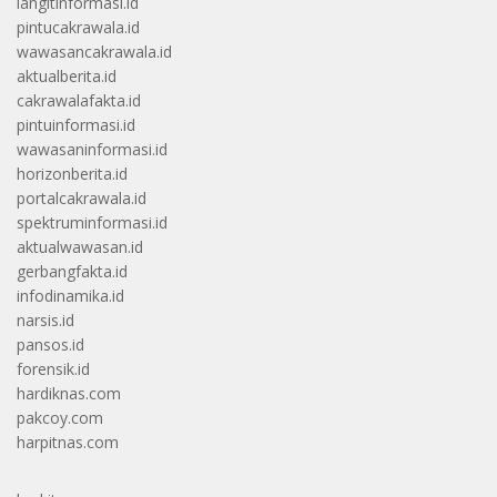
langitinformasi.id
pintucakrawala.id
wawasancakrawala.id
aktualberita.id
cakrawalafakta.id
pintuinformasi.id
wawasaninformasi.id
horizonberita.id
portalcakrawala.id
spektruminformasi.id
aktualwawasan.id
gerbangfakta.id
infodinamika.id
narsis.id
pansos.id
forensik.id
hardiknas.com
pakcoy.com
harpitnas.com