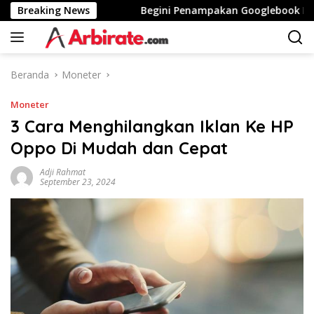
Langsung
gi Stunting
Breaking News
Begini Penampakan Googlebook Bikinan A
ke
konten
Beranda
Moneter
Moneter
3 Cara Menghilangkan Iklan Ke HP
Oppo Di Mudah dan Cepat
Adji Rahmat
September 23, 2024