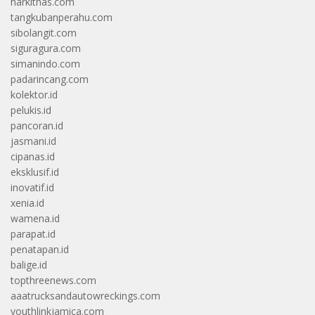
harkitnas.com
tangkubanperahu.com
sibolangit.com
siguragura.com
simanindo.com
padarincang.com
kolektor.id
pelukis.id
pancoran.id
jasmani.id
cipanas.id
eksklusif.id
inovatif.id
xenia.id
wamena.id
parapat.id
penatapan.id
balige.id
topthreenews.com
aaatrucksandautowreckings.com
youthlinkjamica.com