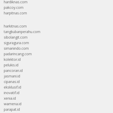
hardiknas.com
pakcoy.com
harpitnas.com
harkitnas.com
tangkubanperahu.com
sibolangit.com
siguragura.com
simanindo.com
padarincang.com
kolektor.id
pelukis.id
pancoran.id
jasmani.id
cipanas.id
eksklusif.id
inovatif.id
xenia.id
wamena.id
parapat.id