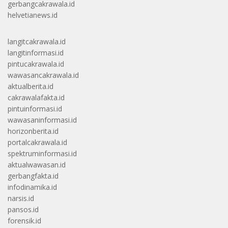
gerbangcakrawala.id
helvetianews.id
langitcakrawala.id
langitinformasi.id
pintucakrawala.id
wawasancakrawala.id
aktualberita.id
cakrawalafakta.id
pintuinformasi.id
wawasaninformasi.id
horizonberita.id
portalcakrawala.id
spektruminformasi.id
aktualwawasan.id
gerbangfakta.id
infodinamika.id
narsis.id
pansos.id
forensik.id