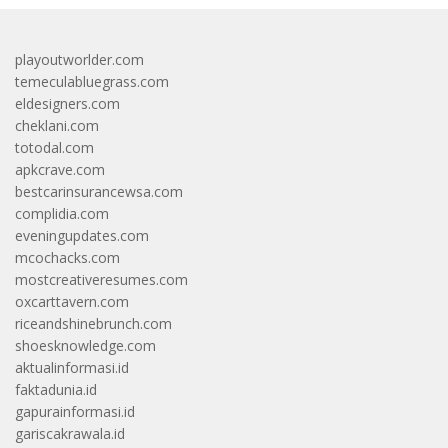
playoutworlder.com
temeculabluegrass.com
eldesigners.com
cheklani.com
totodal.com
apkcrave.com
bestcarinsurancewsa.com
complidia.com
eveningupdates.com
mcochacks.com
mostcreativeresumes.com
oxcarttavern.com
riceandshinebrunch.com
shoesknowledge.com
aktualinformasi.id
faktadunia.id
gapurainformasi.id
gariscakrawala.id