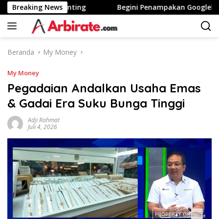
Langsung
ea Tinggi Stunting
Breaking News
Begini Penampakan Googlebook Bik
ke
konten
Beranda
My Money
My Money
Pegadaian Andalkan Usaha Emas
& Gadai Era Suku Bunga Tinggi
Adji Rahmat
Juli 4, 2026