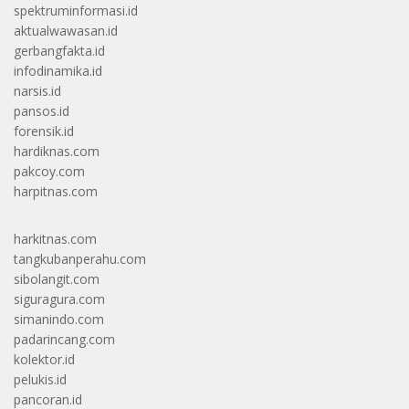
spektruminformasi.id
aktualwawasan.id
gerbangfakta.id
infodinamika.id
narsis.id
pansos.id
forensik.id
hardiknas.com
pakcoy.com
harpitnas.com
harkitnas.com
tangkubanperahu.com
sibolangit.com
siguragura.com
simanindo.com
padarincang.com
kolektor.id
pelukis.id
pancoran.id