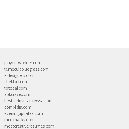
bandar besar starlight princess1000 bagi bonus
playoutworlder.com
temeculabluegrass.com
eldesigners.com
cheklani.com
totodal.com
apkcrave.com
bestcarinsurancewsa.com
complidia.com
eveningupdates.com
mcochacks.com
mostcreativeresumes.com