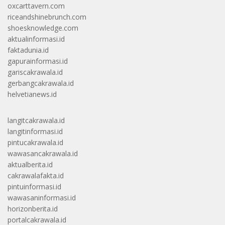
oxcarttavern.com
riceandshinebrunch.com
shoesknowledge.com
aktualinformasi.id
faktadunia.id
gapurainformasi.id
gariscakrawala.id
gerbangcakrawala.id
helvetianews.id
langitcakrawala.id
langitinformasi.id
pintucakrawala.id
wawasancakrawala.id
aktualberita.id
cakrawalafakta.id
pintuinformasi.id
wawasaninformasi.id
horizonberita.id
portalcakrawala.id