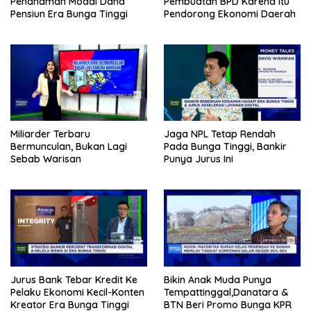
Penanaman Modal Dana
Pembuatan BPD Karena Itu
Pensiun Era Bunga Tinggi
Pendorong Ekonomi Daerah
Miliarder Terbaru
Jaga NPL Tetap Rendah
Bermunculan, Bukan Lagi
Pada Bunga Tinggi, Bankir
Sebab Warisan
Punya Jurus Ini
Jurus Bank Tebar Kredit Ke
Bikin Anak Muda Punya
Pelaku Ekonomi Kecil-Konten
Tempattinggal,Danatara &
Kreator Era Bunga Tinggi
BTN Beri Promo Bunga KPR