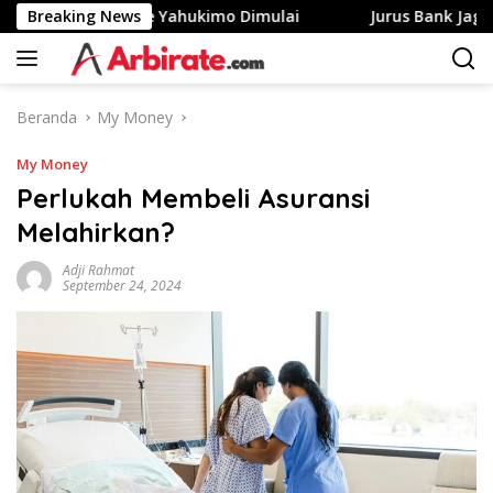
Langsung
 Merah Putih Ke Yahukimo Dimulai
Breaking News
Jurus Bank Jago Gen
ke
konten
Beranda
My Money
My Money
Perlukah Membeli Asuransi
Melahirkan?
Adji Rahmat
September 24, 2024