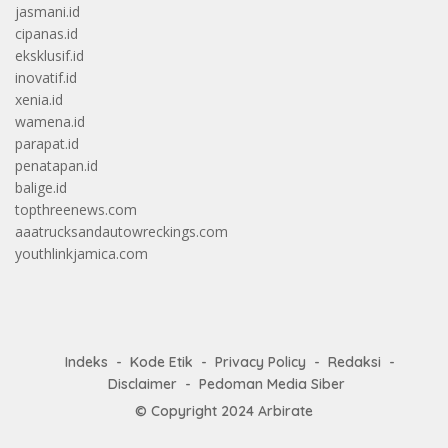
jasmani.id
cipanas.id
eksklusif.id
inovatif.id
xenia.id
wamena.id
parapat.id
penatapan.id
balige.id
topthreenews.com
aaatrucksandautowreckings.com
youthlinkjamica.com
Indeks
Kode Etik
Privacy Policy
Redaksi
Disclaimer
Pedoman Media Siber
© Copyright 2024
Arbirate