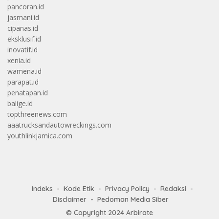
pancoran.id
jasmani.id
cipanas.id
eksklusif.id
inovatif.id
xenia.id
wamena.id
parapat.id
penatapan.id
balige.id
topthreenews.com
aaatrucksandautowreckings.com
youthlinkjamica.com
Indeks
Kode Etik
Privacy Policy
Redaksi
Disclaimer
Pedoman Media Siber
© Copyright 2024
Arbirate