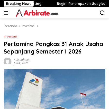
Langsung
a Tinggi Stunting
Breaking News
Begini Penampakan Googlebook Biki
ke
konten
Beranda
Investasi
Investasi
Pertamina Pangkas 31 Anak Usaha
Sepanjang Semester I 2026
Adji Rahmat
Juli 4, 2026