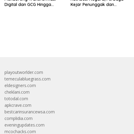
Digital dan GCG Hingga
Kejar Penunggak dan
Sepanjang 2026
Sumbat Kebocoran
bandar besar starlight princess1000 bagi bonus
playoutworlder.com
temeculabluegrass.com
eldesigners.com
cheklani.com
totodal.com
apkcrave.com
bestcarinsurancewsa.com
complidia.com
eveningupdates.com
mcochacks.com