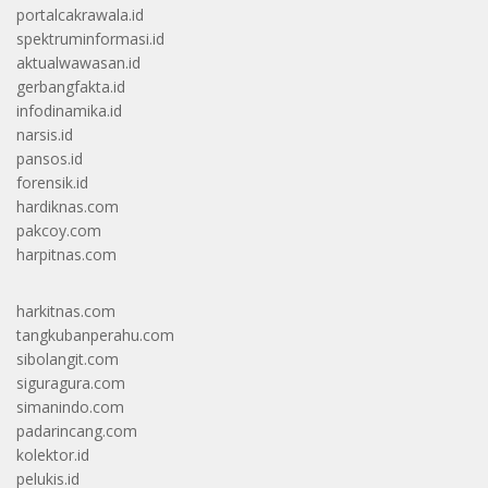
portalcakrawala.id
spektruminformasi.id
aktualwawasan.id
gerbangfakta.id
infodinamika.id
narsis.id
pansos.id
forensik.id
hardiknas.com
pakcoy.com
harpitnas.com
harkitnas.com
tangkubanperahu.com
sibolangit.com
siguragura.com
simanindo.com
padarincang.com
kolektor.id
pelukis.id