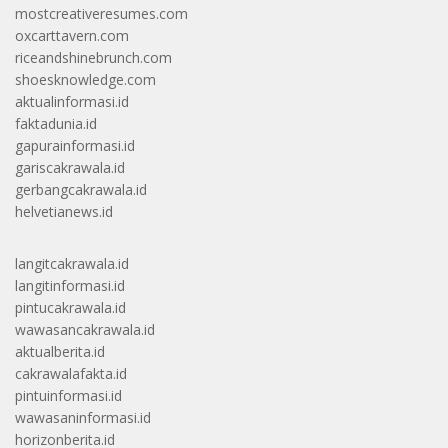
mostcreativeresumes.com
oxcarttavern.com
riceandshinebrunch.com
shoesknowledge.com
aktualinformasi.id
faktadunia.id
gapurainformasi.id
gariscakrawala.id
gerbangcakrawala.id
helvetianews.id
langitcakrawala.id
langitinformasi.id
pintucakrawala.id
wawasancakrawala.id
aktualberita.id
cakrawalafakta.id
pintuinformasi.id
wawasaninformasi.id
horizonberita.id