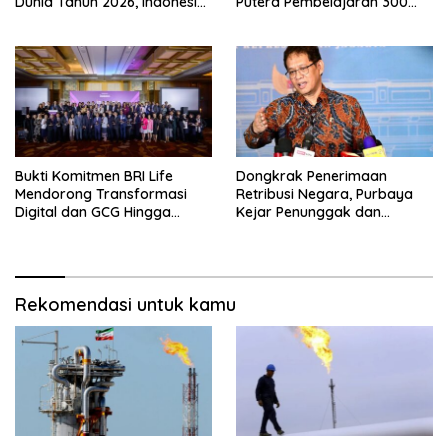
Dunia Tahun 2026, Indonesia
Putera Pembelajaran 300
Nomor Berapa?
Siswa Ke Makassar
Bukti Komitmen BRI Life
Dongkrak Penerimaan
Mendorong Transformasi
Retribusi Negara, Purbaya
Digital dan GCG Hingga
Kejar Penunggak dan
Sepanjang 2026
Sumbat Kebocoran
Rekomendasi untuk kamu