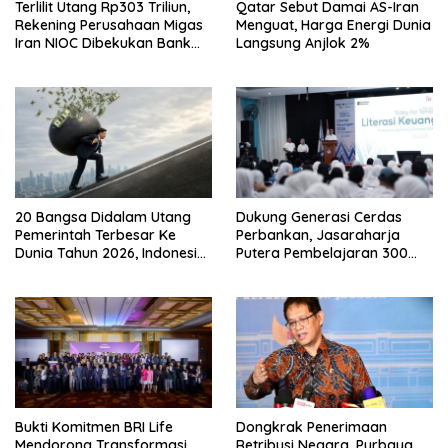
Terlilit Utang Rp303 Triliun,
Qatar Sebut Damai AS-Iran
Rekening Perusahaan Migas
Menguat, Harga Energi Dunia
Iran NIOC Dibekukan Bank
Langsung Anjlok 2%
Negeri
20 Bangsa Didalam Utang
Dukung Generasi Cerdas
Pemerintah Terbesar Ke
Perbankan, Jasaraharja
Dunia Tahun 2026, Indonesia
Putera Pembelajaran 300
Nomor Berapa?
Siswa Ke Makassar
Bukti Komitmen BRI Life
Dongkrak Penerimaan
Mendorong Transformasi
Retribusi Negara, Purbaya