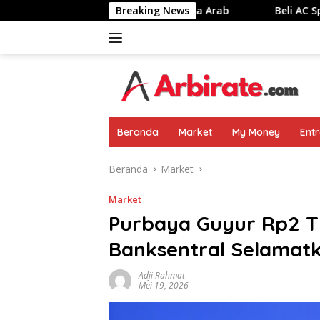
Langsung
Pribadi Mewah Di Raja Arab
Breaking News
Beli AC Split 1PK Ke Trans
ke
konten
Beranda
Market
My Money
Ent
Beranda
Market
Market
Purbaya Guyur Rp2 T 
Banksentral Selamatk
Adji Rahmat
Mei 19, 2026