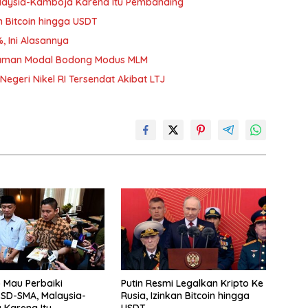
alaysia-Kamboja Karena Itu Pembanding
an Bitcoin hingga USDT
, Ini Alasannya
nanaman Modal Bodong Modus MLM
egeri Nikel RI Tersendat Akibat LTJ
 Mau Perbaiki
Putin Resmi Legalkan Kripto Ke
r SD-SMA, Malaysia-
Rusia, Izinkan Bitcoin hingga
Karena Itu
USDT