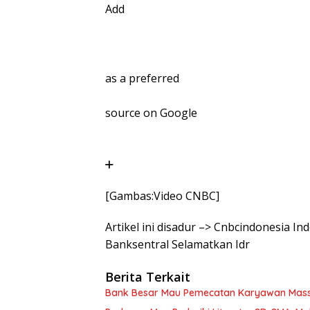
Add
as a preferred
source on Google
[Gambas:Video CNBC]
Artikel ini disadur –> Cnbcindonesia I
Banksentral Selamatkan Idr
Berita Terkait
Bank Besar Mau Pemecatan Karyawan Massal