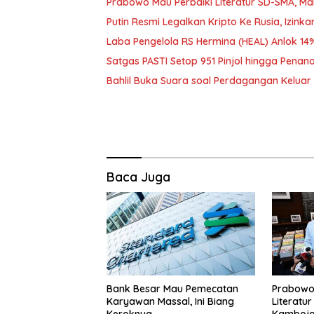
Prabowo Mau Perbaiki Literatur SD-SMA, M
Putin Resmi Legalkan Kripto Ke Rusia, Izink
Laba Pengelola RS Hermina (HEAL) Anlok 14%
Satgas PASTI Setop 951 Pinjol hingga Pe
Bahlil Buka Suara soal Perdagangan Keluar N
Baca Juga
Bank Besar Mau Pemecatan
Prabowo
Karyawan Massal, Ini Biang
Literatu
Keroknya
Kamboja 