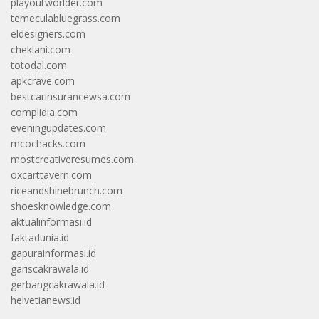
playoutworlder.com
temeculabluegrass.com
eldesigners.com
cheklani.com
totodal.com
apkcrave.com
bestcarinsurancewsa.com
complidia.com
eveningupdates.com
mcochacks.com
mostcreativeresumes.com
oxcarttavern.com
riceandshinebrunch.com
shoesknowledge.com
aktualinformasi.id
faktadunia.id
gapurainformasi.id
gariscakrawala.id
gerbangcakrawala.id
helvetianews.id