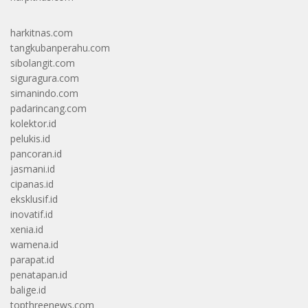
harkitnas.com
tangkubanperahu.com
sibolangit.com
siguragura.com
simanindo.com
padarincang.com
kolektor.id
pelukis.id
pancoran.id
jasmani.id
cipanas.id
eksklusif.id
inovatif.id
xenia.id
wamena.id
parapat.id
penatapan.id
balige.id
topthreenews.com