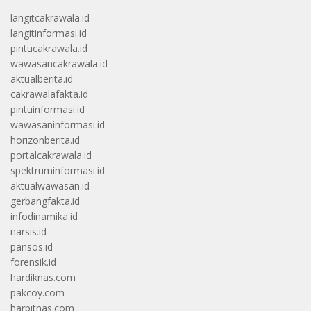
langitcakrawala.id
langitinformasi.id
pintucakrawala.id
wawasancakrawala.id
aktualberita.id
cakrawalafakta.id
pintuinformasi.id
wawasaninformasi.id
horizonberita.id
portalcakrawala.id
spektruminformasi.id
aktualwawasan.id
gerbangfakta.id
infodinamika.id
narsis.id
pansos.id
forensik.id
hardiknas.com
pakcoy.com
harpitnas.com