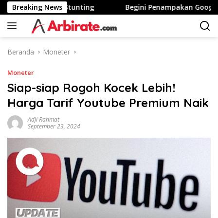
Langsung
 Area Tinggi Stunting
Breaking News
Begini Penampakan Googlebook 
ke
konten
Beranda
Moneter
Moneter
Siap-siap Rogoh Kocek Lebih!
Harga Tarif Youtube Premium Naik
Adji Rahmat
September 23, 2024