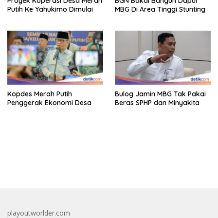
Proyek Koperasi Desa Merah
BGN Bakal Bangun Dapur
Putih Ke Yahukimo Dimulai
MBG Di Area Tinggi Stunting
Kopdes Merah Putih
Bulog Jamin MBG Tak Pakai
Penggerak Ekonomi Desa
Beras SPHP dan Minyakita
bandar besar starlight princess1000 bagi bonus
playoutworlder.com