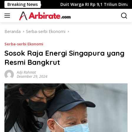
Langsung
an Perbankan
Breaking News
Duit Warga RI Rp 9,1 Triliun Dimaling, 1.0
ke
konten
Beranda
Serba-serbi Ekonomi
Serba-serbi Ekonomi
Sosok Raja Energi Singapura yang
Resmi Bangkrut
Adji Rahmat
Desember 29, 2024