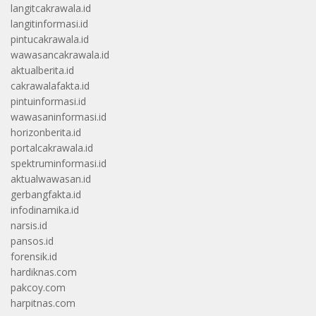
langitcakrawala.id
langitinformasi.id
pintucakrawala.id
wawasancakrawala.id
aktualberita.id
cakrawalafakta.id
pintuinformasi.id
wawasaninformasi.id
horizonberita.id
portalcakrawala.id
spektruminformasi.id
aktualwawasan.id
gerbangfakta.id
infodinamika.id
narsis.id
pansos.id
forensik.id
hardiknas.com
pakcoy.com
harpitnas.com