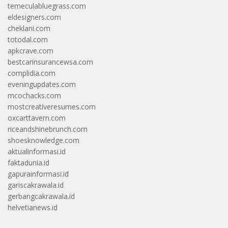
temeculabluegrass.com
eldesigners.com
cheklani.com
totodal.com
apkcrave.com
bestcarinsurancewsa.com
complidia.com
eveningupdates.com
mcochacks.com
mostcreativeresumes.com
oxcarttavern.com
riceandshinebrunch.com
shoesknowledge.com
aktualinformasi.id
faktadunia.id
gapurainformasi.id
gariscakrawala.id
gerbangcakrawala.id
helvetianews.id