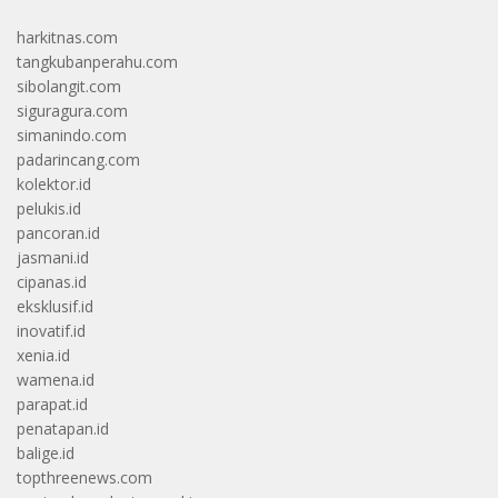
harkitnas.com
tangkubanperahu.com
sibolangit.com
siguragura.com
simanindo.com
padarincang.com
kolektor.id
pelukis.id
pancoran.id
jasmani.id
cipanas.id
eksklusif.id
inovatif.id
xenia.id
wamena.id
parapat.id
penatapan.id
balige.id
topthreenews.com